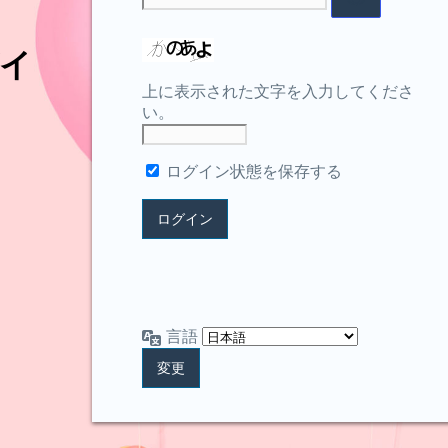
イ
上に表示された文字を入力してくださ
い。
ログイン状態を保存する
言語